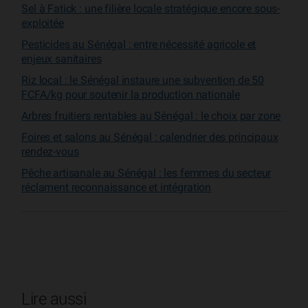
Sel à Fatick : une filière locale stratégique encore sous-
exploitée
Pesticides au Sénégal : entre nécessité agricole et
enjeux sanitaires
Riz local : le Sénégal instaure une subvention de 50
FCFA/kg pour soutenir la production nationale
Arbres fruitiers rentables au Sénégal : le choix par zone
Foires et salons au Sénégal : calendrier des principaux
rendez-vous
Pêche artisanale au Sénégal : les femmes du secteur
réclament reconnaissance et intégration
Lire aussi