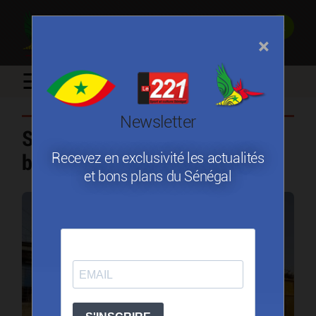
×
☰
Newsletter
Sometra Producteur de fer à
Recevez en exclusivité les actualités
béton local
et bons plans du Sénégal