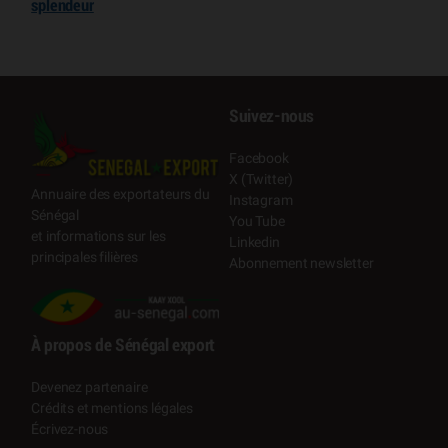
splendeur
Suivez-nous
Facebook
X (Twitter)
Annuaire des exportateurs du
Instagram
Sénégal
You Tube
et informations sur les
Linkedin
principales filières
Abonnement newsletter
À propos de Sénégal export
Devenez partenaire
Crédits et mentions légales
Écrivez-nous