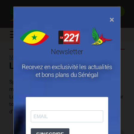
×
☰
Newsletter
Mécanique et transformation des métaux
/
Loutz West Africa
Recevez en exclusivité les actualités
et bons plans du Sénégal
Spécialisée dans la distribution de matériel de
manutention et de construction depuis 30 ans,
Loutz fournit également des pièces détachées pour
tous vos engins et un service technique composé
d’expert des engins roulants toutes marques.