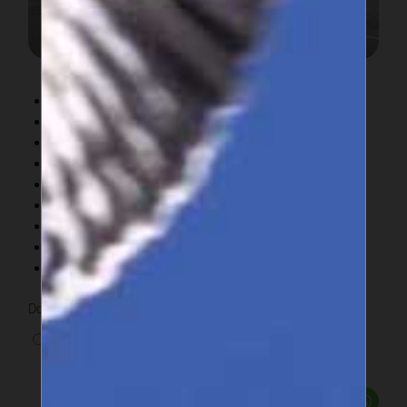
Chariot élévateur Retour ligne manuel
Chariot télescopique Retour ligne manuel
Nacelle élévatrice Retour ligne manuel
Gerbeur Retour ligne manuel
Transpalette Retour ligne manuel
Pelle Retour ligne manuel
Dumper Retour ligne manuel
Chargeuse Retour ligne manuel
Service technique
Donnez une note
1 vote
Partager