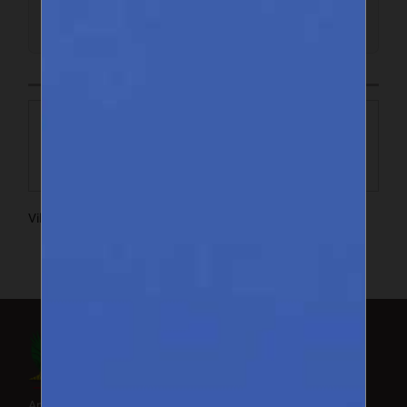
ENTREZ EN CONTACT
Villa N° C22, Hann Mariste, Dakar
Suivez-nous
Facebook
X (Twitter)
Annuaire des exportateurs du