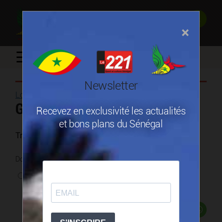
×
☰
Newsletter
Logistique, transit, manutention
/
Genetrans
Recevez en exclusivité les actualités
et bons plans du Sénégal
Transit - Transport - Manutention - Consignation
Donnez une note
0 vote
Partager