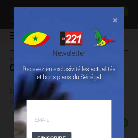
×
☰
Newsletter
Industries minières
/
Cummins Afrique de l’Ouest
Recevez en exclusivité les actualités
et bons plans du Sénégal
Donnez une note
0 vote
Partager