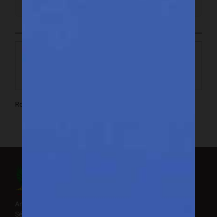
ENTREZ EN CONTACT
Route de l'ancien Jardin ISRA Rd, Camberene, Dakar
Suivez-nous
Facebook
X (Twitter)
Annuaire des exportateurs du
Instagram
Sénégal