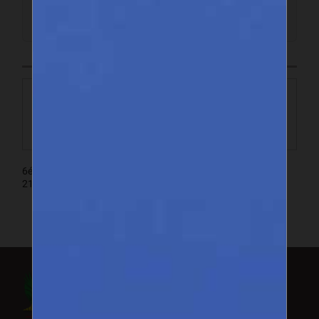
ENTREZ EN CONTACT
6é étage Imm. SDIH, 3, Place de l'Indépendance , Dakar BP
21880 Dakar
Suivez-nous
Facebook