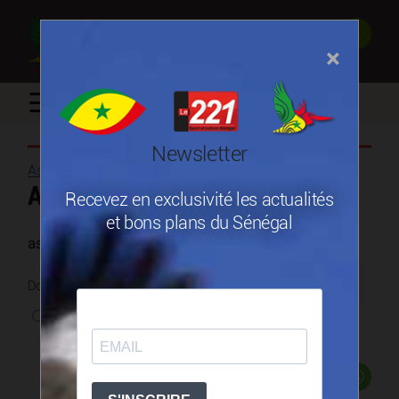
×
☰
Newsletter
Assurance
/
Assurances conseil marsh
Recevez en exclusivité les actualités
et bons plans du Sénégal
assurance conseil
Donnez une note
0 vote
Partager