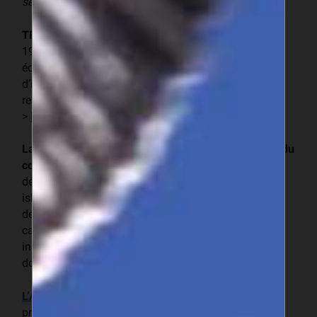
sénégalaises.
»
TFO Canada
est une ONG sans but lucratif fondée en
1980. Elle assure la promotion d’un développement
économique durable à travers des services
d’informations commerciales, conseils et de mise en
relations commerciales.
>
http://tfocanada.ca
La Société islamique internationale de financement du
commerce (SICF)
est la branche en charge du
développement commercial au sein de la Banque
islamique de développement (BID). Elle investit dans
des programmes axés sur le développement de
capacités, renforçant les ressources humaines et
institutionnelles des pays membres de la BID dans les
domaines liés au commerce.
L’Asepex
est l’organisme public sénégalais chargé de
promouvoir les exportations, a pour mission la