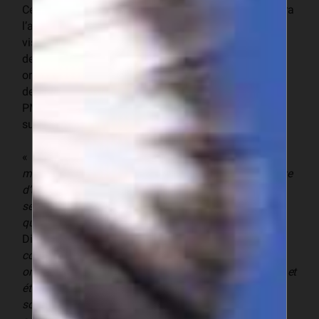
Ce programme comporte deux volets : le premier mettra
l’accent sur un modèle de formation de formateurs
visant à mettre sur pied une plateforme de formation
des exportateurs au sein de l’Asepx et d’autres
organismes de soutien au commerce au Sénégal ; le
deuxième volet consistera à renforcer la capacité des
PME et de leurs produits et soutenir leur compétitivité
sur le marché canadien.
«
Ce partenariat va donner aux PME de notre pays les
moyens et les compétences pour tirer parti de l’Initiative
d’accès au marché canadien, qui assure aux produits
sénégalais un accès en franchise de droits et sans
quotas sur ce marché
», affirme le Dr Malick Diop,
Directeur général de l’Asepx. «
Nous sommes fiers de
collaborer avec TFO Canada, la SICF et d’autres
organismes de soutien au commerce pour augmenter et
étendre notre capacité de prodiguer des services de
soutien en commerce international aux entreprises