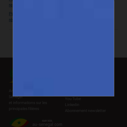
rendez-vous
Pêche artisanale au Sénégal : les femmes du secteur
réclament reconnaissance et intégration
Suivez-nous
Facebook
X (Twitter)
Annuaire des exportateurs du
Instagram
Sénégal
You Tube
et informations sur les
Linkedin
principales filières
Abonnement newsletter