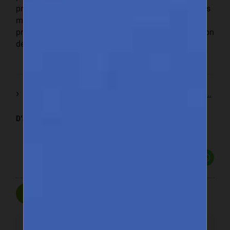
promotion les produits « fabriqués au Sénégal » sur les
marchés internationaux, et de créer un environnement
propice au développement durable et à la diversification
des exportations en provenance du Sénégal.
Voir en ligne :
http://www.senegalexport.com/fr/tfo...
D’après
le portail Sénégal export de l’Asepex
.
Partager
Poster un commentaire
Ce forum est modéré a priori : votre contribution n’apparaîtra