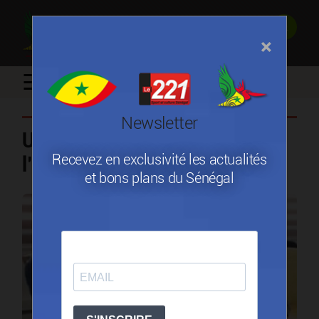
×
☰
Newsletter
Un accord pour améliorer
Recevez en exclusivité les actualités
l’accès au marché canadien
et bons plans du Sénégal