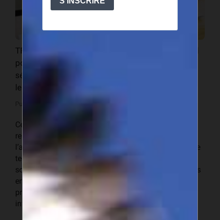
TFO Canada, la BID et l’Asepex ont signé un accord
pour renforcer les capacités des exportateurs
sénégalais en commerce international et accroître
leur accès aux marchés internationaux.
Publié le 31 janvier 2017
Cet accord tripartite scelle le « programme de
renforcement des capacités et d’accompagnement à
l’accès au marché canadien », qui offre une assistance
technique pendant une année aux organismes de
soutien au commerce ainsi qu’aux petites et moyennes
entreprises (sénégalaises cherchant à exporter leurs
produits au Canada et vers d’autres marchés
internationaux.