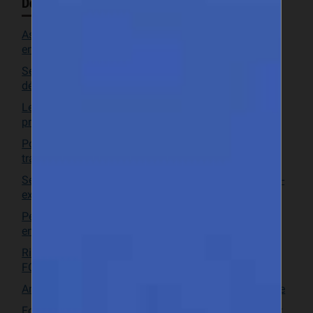
Dernières actualités
Assurance au Sénégal : un levier stratégique pour les
entreprises et l’économie
Secteur bancaire sénégalais : un partenaire clé pour le
développement des entreprises
Le yaboy devient un luxe : comprendre la hausse des
prix au Sénégal
Port de Bargny-Sendou : un littoral dakarois en pleine
transformation
Sel à Fatick : une filière locale stratégique encore sous-
exploitée
Pesticides au Sénégal : entre nécessité agricole et
enjeux sanitaires
Riz local : le Sénégal instaure une subvention de 50
FCFA/kg pour soutenir la production nationale
Arbres fruitiers rentables au Sénégal : le choix par zone
Foires et salons au Sénégal : calendrier des principaux