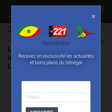
×
☰
Newsletter
Le Sénégal à la Foire
Recevez en exclusivité les actualités
internationale de l’artisanat de
et bons plans du Sénégal
Lisbonne