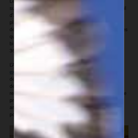
Le Portugal, un pays vers lequel le Sénégal exporte
surtout des produits halieutiques, va découvrir le travail
d’artisans sénégalais durant cette foire qui accueille
plus de 115 000 visiteurs et acteurs de l’artisanat. La
délégation sénégalaise, composée de douze entreprises
qui opèrent dans l’habillement, la maroquinerie, la
bijouterie, la cordonnerie, disposera de deux stands de
36 m² chacun.
L’ASEPEX (l’
Agence sénégalaise de promotion des
exportations
) et l’APDA (Agence de promotion et de
développement de l’artisanat), qui conduisent la
délégation sénégalaise, ont pour mission d’aider à
rehausser l’image du Sénégal durant cette foire, afin de
promouvoir et développer les produits et services
artisanaux et « Made in Sénégal » sur le marché
portugais et européen.