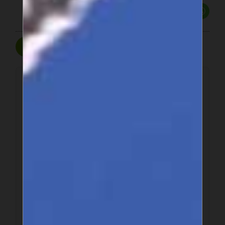
Partager
Poster un commentaire
Ce forum est modéré a priori : votre contribution n’apparaîtra
qu’après avoir été validée par les responsables.
Votre nom
Votre adresse email
Texte de votre message (obligatoire)